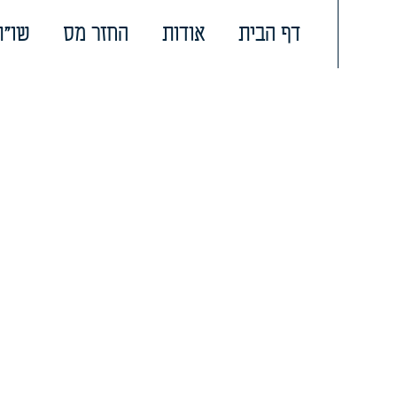
דף הבית
אודות
החזר מס
שו"ת