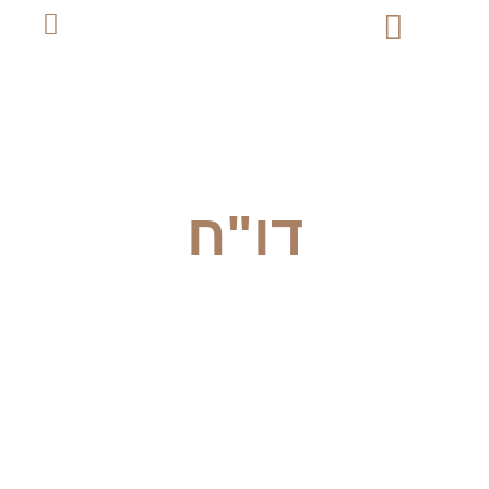
הנה"ח דיגטלית
דו"ח